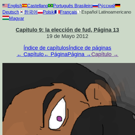
English
Castellano
Português Brasileiro
Ру́сский
Deutsch
한국어
Polski
Français
Español Latinoamericano
Magyar
Capitulo 9: la elección de fud, Página 13
19 de Mayo 2012
Índice de capítulos
Índice de páginas
← Capítulo
← Página
Página →
Capítulo →