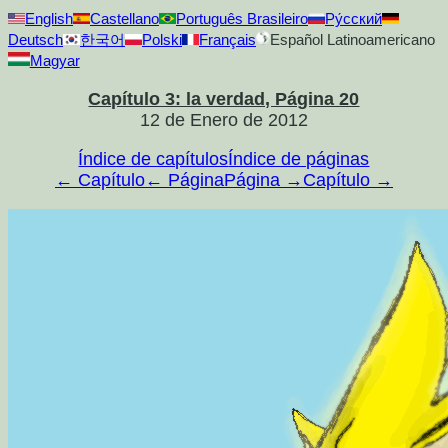
English
Castellano
Português Brasileiro
Ру́сский
Deutsch
한국어
Polski
Français
Español Latinoamericano
Magyar
Capítulo 3: la verdad, Página 20
12 de Enero de 2012
Índice de capítulos
Índice de páginas
← Capítulo
← Página
Página →
Capítulo →