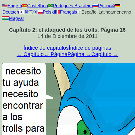
English
Castellano
Português Brasileiro
Ру́сский
Deutsch
한국어
Polski
Français
Español Latinoamericano
Magyar
Capítulo 2: el ataqued de los trolls, Página 16
14 de Diciembre de 2011
Índice de capítulos
Índice de páginas
← Capítulo
← Página
Página →
Capítulo →