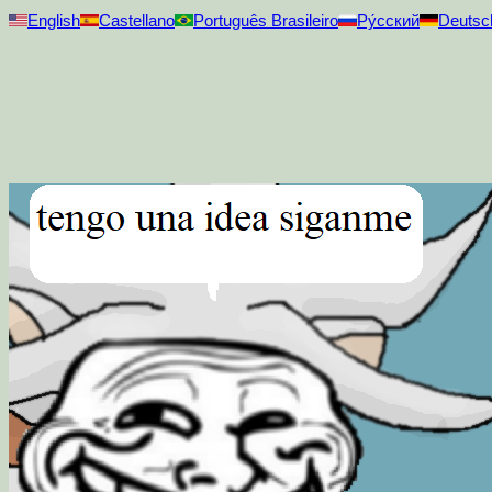
English
Castellano
Português Brasileiro
Ру́сский
Deutsc