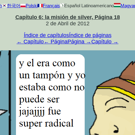
h
한국어
Polski
Français
Español Latinoamericano
Magya
Capítulo 6: la misión de silver, Página 18
2 de Abril de 2012
Índice de capítulos
Índice de páginas
← Capítulo
← Página
Página →
Capítulo →