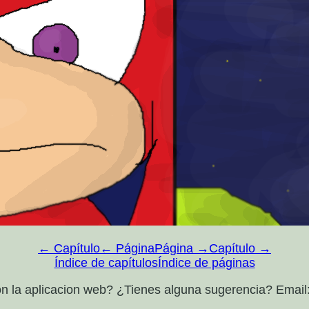
← Capítulo
← Página
Página →
Capítulo →
Índice de capítulos
Índice de páginas
n la aplicacion web? ¿Tienes alguna sugerencia? Email