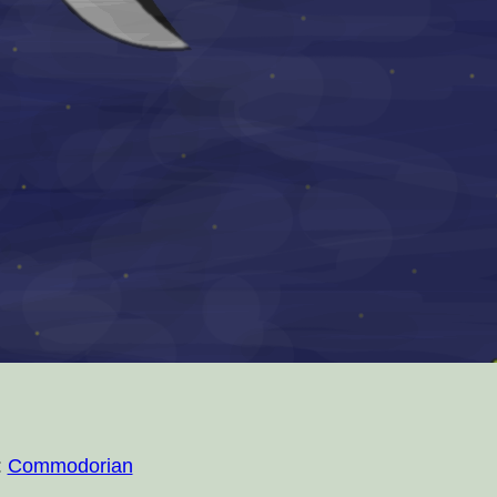
:
Commodorian