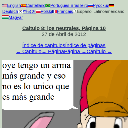
English
Castellano
Português Brasileiro
Ру́сский
Deutsch
한국어
Polski
Français
Español Latinoamericano
Magyar
Caitulo 8: los neutrales, Página 10
27 de Abril de 2012
Índice de capítulos
Índice de páginas
← Capítulo
← Página
Página →
Capítulo →