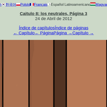
h
한국어
Polski
Français
Español Latinoamericano
Magya
Caitulo 8: los neutrales, Página 3
24 de Abril de 2012
Índice de capítulos
Índice de páginas
← Capítulo
← Página
Página →
Capítulo →