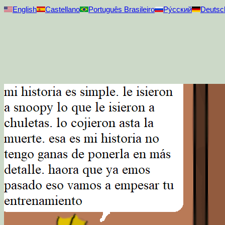
English
Castellano
Português Brasileiro
Ру́сский
Deutsc