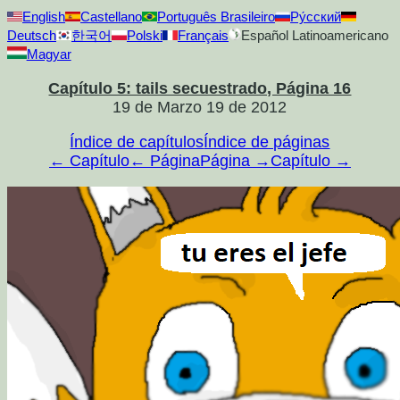
English
Castellano
Português Brasileiro
Ру́сский
Deutsch
한국어
Polski
Français
Español Latinoamericano
Magyar
Capítulo 5: tails secuestrado, Página 16
19 de Marzo 19 de 2012
Índice de capítulos
Índice de páginas
← Capítulo
← Página
Página →
Capítulo →